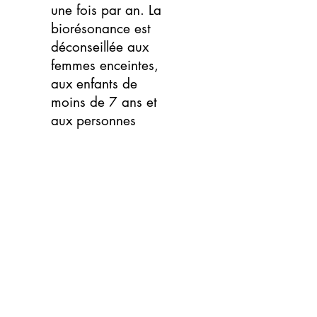
une fois par an. La
biorésonance est
déconseillée aux
femmes enceintes,
aux enfants de
moins de 7 ans et
aux personnes
munies d’un
pacemaker.
Le Biospect n'est pas
un appareil médical
mais un appareil
d'analyse et de
réharmonisation des
fréquences
électromagnétiques