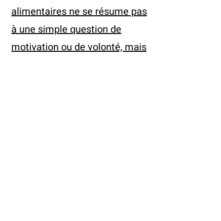
alimentaires ne se résume pas
à une simple question de
motivation ou de volonté, mais
constitue un véritable chemin
de reconstruction personnelle.
.
Comment se déroule une
consultation
La première séance comprend
une consultation de