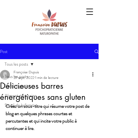
Post
Tous les posts
Françoise Dupuis
Tous les posts
27 sept. 2022
1 min de lecture
Délicieuses barres
Santé digestive
énergétiques sans gluten
Alimentation saine
Santé de la femme
Créez un sous-titre qui résume votre post de 
blog en quelques phrases courtes et 
percutantes et qui incite votre public à 
continuer à lire.