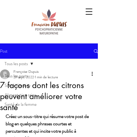
Post
Tous les posts
Françoise Dupuis
Tous les posts
27 sept. 2022
1 min de lecture
7 façons dont les citrons
Santé digestive
peuvent améliorer votre
Alimentation saine
Santé de la femme
santé
Créez un sous-titre qui résume votre post de 
blog en quelques phrases courtes et 
percutantes et qui incite votre public à 